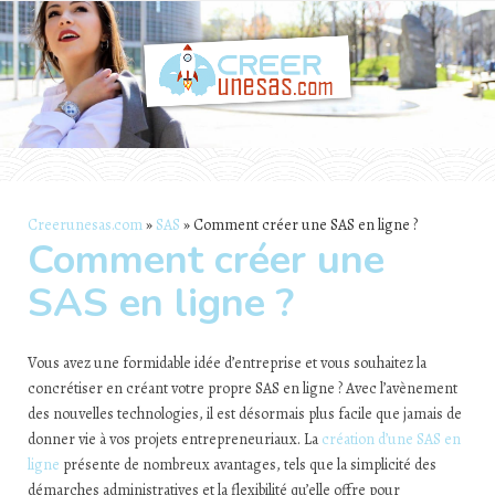
S
k
i
p
t
o
c
o
n
t
Creerunesas.com
»
SAS
» Comment créer une SAS en ligne ?
e
Comment créer une
n
t
SAS en ligne ?
Vous avez une formidable idée d’entreprise et vous souhaitez la
concrétiser en créant votre propre SAS en ligne ? Avec l’avènement
des nouvelles technologies, il est désormais plus facile que jamais de
donner vie à vos projets entrepreneuriaux. La
création d’une SAS en
ligne
présente de nombreux avantages, tels que la simplicité des
démarches administratives et la flexibilité qu’elle offre pour